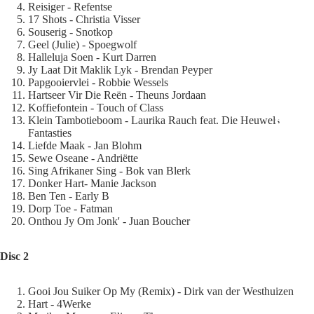
Reisiger - Refentse
17 Shots - Christia Visser
CDS
Souserig - Snotkop
Geel (Julie) - Spoegwolf
Halleluja Soen - Kurt Darren
Jy Laat Dit Maklik Lyk - Brendan Peyper
Papgooiervlei - Robbie Wessels
Hartseer Vir Die Reën - Theuns Jordaan
Koffiefontein - Touch of Class
Klein Tambotieboom - Laurika Rauch feat. Die Heuwels
DVDS
Fantasties
Liefde Maak - Jan Blohm
Sewe Oseane - Andriëtte
Sing Afrikaner Sing - Bok van Blerk
Donker Hart- Manie Jackson
Ben Ten - Early B
Dorp Toe - Fatman
MORE
Onthou Jy Om Jonk' - Juan Boucher
Disc 2
Gooi Jou Suiker Op My (Remix) - Dirk van der Westhuizen
Hart - 4Werke