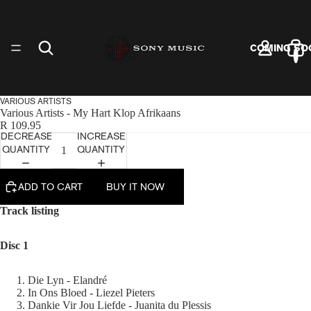
COMING SO
VARIOUS ARTISTS
Various Artists - My Hart Klop Afrikaans
R 109.95
DECREASE
INCREASE
ARTISTS
QUANTITY
QUANTITY
ADD TO CART
BUY IT NOW
Track listing
VINYL
Disc 1
Die Lyn - Elandré
In Ons Bloed - Liezel Pieters
Dankie Vir Jou Liefde - Juanita du Plessis